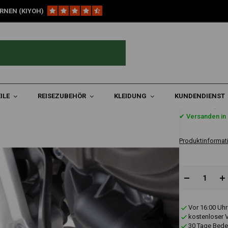
RNEN (KIYOH)
'19-'20)
Hochleistungs-Enduro-Fußrasten Yamaha Ténéré 700
 Ténéré 700
ILE
REISEZUBEHÖR
KLEIDUNG
KUNDENDIENST
€113,9
✔ Versanden in 
Produktinformat
Vor 16:00 Uhr
kostenloser 
30 Tage Bede