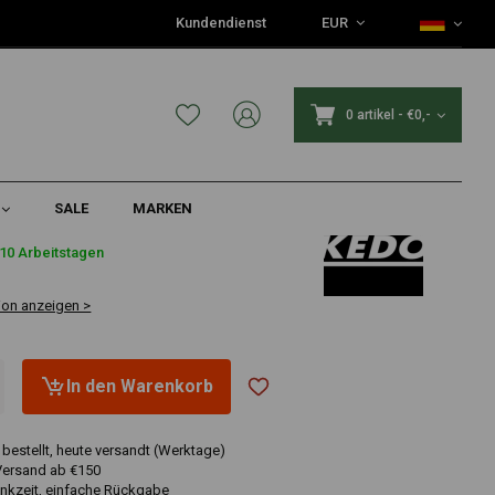
Kundendienst
EUR
0 artikel
-
€0,-
SALE
MARKEN
5
10 Arbeitstagen
ion anzeigen >
In den Warenkorb
 bestellt, heute versandt (Werktage)
Versand ab €150
nkzeit, einfache Rückgabe