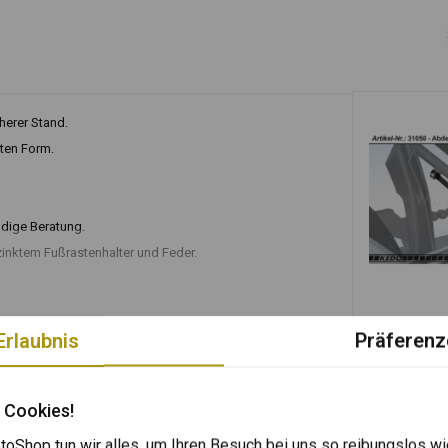
cherer Stand.
rten Form.
ndige Beratung.
zinktem Fußrastenhalter und Feder.
In den
KEDO
Erlaubnis
Präferenz
Soziusfußra
Yamaha Tén
€19,95
 Cookies!
oShop tun wir alles, um Ihren Besuch bei uns so reibungslos wi