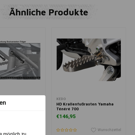
Ähnliche Produkte
 Warenkorb legen
In den Warenkorb legen
KEDO
en
sten-Verzurrbügel
HD Krallenfußrasten Yamaha
éré 700
Ténéré 700
€146,95
Wunschzettel
Wunschzettel
e möglich zu