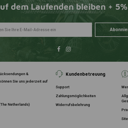
uf dem Laufenden bleiben + 5%
KEDO
Zum Ware
Soziusfußr
Verzurrbüg
700
Abonnie
€19,95
Kundenbetreuung
, Rücksendungen &
önnen Sie uns jederzeit auf
Support
Wer
Zahlungsmöglichkeiten
All
Ges
The Netherlands)
Widerrufsbelehrung
Pri
Sit