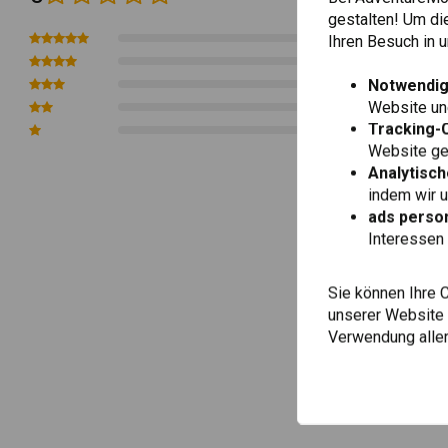
gestalten! Um di
0
Ihren Besuch in
0
Notwendig
0
Website une
0
Tracking-
0
Website gen
Analytisch
indem wir 
ads person
Interessen 
Sie können Ihre 
unserer Website ä
Verwendung aller