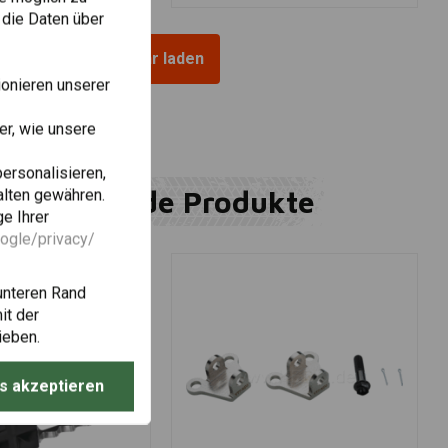
 die Daten über
Mehr laden
onieren unserer
r, wie unsere
personalisieren,
Ergänzende Produkte
alten gewähren.
e Ihrer
oogle/privacy/
unteren Rand
it der
ieben.
s akzeptieren