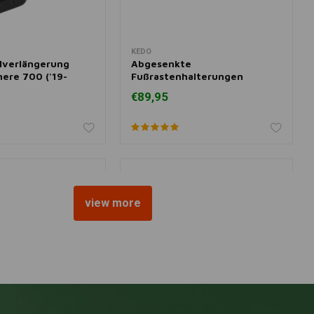
KEDO
nkorb hinzufügen
Zum Warenkorb hinzufügen
lverlängerung
Abgesenkte
ere 700 ('19-
Fußrastenhalterungen
 | Schwarzes Silber
Yamaha Ténéré 700
€89,95
view more