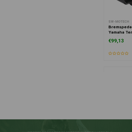
SW-MOTECH
Zum Ware
Bremspeda
Yamaha Ten
'20)/('21+)
€99,13