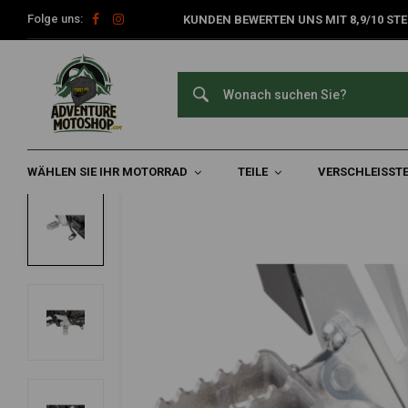
Folge uns:
KUNDEN BEWERTEN UNS MIT 8,9/10 STE
Home
Wählen Sie Ihr Motorrad
Yamaha
Yamaha Ténéré 700 (
KEDO
Hochleistungs-Enduro-Fußrasten Yamaha
0/5 (0 reviews)
WÄHLEN SIE IHR MOTORRAD
TEILE
VERSCHLEISSTE