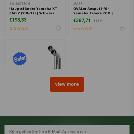
SW-MOTECH
MASS
Hauptständer Yamaha XT
OVALer Auspuff für
660 Z ('08-'12) | Schwarz
Yamaha Tenerè 700 |
(Material Auswählen)
€193,33
€387,71
€119,-
view more
AKRAPOVIC
Edelstahl-Krümmerrohr-Set
| Yamaha Tenere 700
€804,52
€160,-