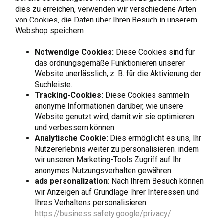
dies zu erreichen, verwenden wir verschiedene Arten
von Cookies, die Daten über Ihren Besuch in unserem
Webshop speichern
Fügen Sie Ihre Bewertung hinzu
Notwendige Cookies:
Diese Cookies sind für
das ordnungsgemäße Funktionieren unserer
Website unerlässlich, z. B. für die Aktivierung der
Ähnliche Produkte
Suchleiste.
Tracking-Cookies:
Diese Cookies sammeln
anonyme Informationen darüber, wie unsere
Website genutzt wird, damit wir sie optimieren
und verbessern können.
Analytische Cookie:
Dies ermöglicht es uns, Ihr
Nutzererlebnis weiter zu personalisieren, indem
wir unseren Marketing-Tools Zugriff auf Ihr
anonymes Nutzungsverhalten gewähren.
ads personalization:
Nach Ihrem Besuch können
wir Anzeigen auf Grundlage Ihrer Interessen und
Ihres Verhaltens personalisieren.
KEDO
KEDO
https://business.safety.google/privacy/
H&B Hauptständer
Enduro Fender High Up