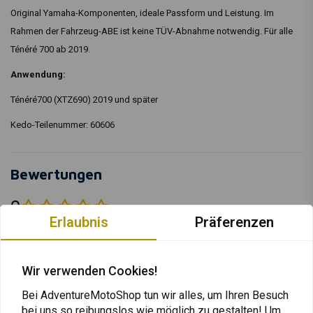
Original Yamaha-Komponenten, ideale Passform und Leistung. Im
Rahmen der Fahrzeug-ABE ist keine TÜV-Abnahme notwendig. Für alle
Ténéré 700 ab 2019.
Anwendung:
Ténéré700 (XTZ690) 2019 und später
Kedo-Teilenummer: 60606
Bewertungen
0
(0 reviews)
Erlaubnis
Präferenzen
0
0
Wir verwenden Cookies!
0
0
Bei AdventureMotoShop tun wir alles, um Ihren Besuch
0
bei uns so reibungslos wie möglich zu gestalten! Um