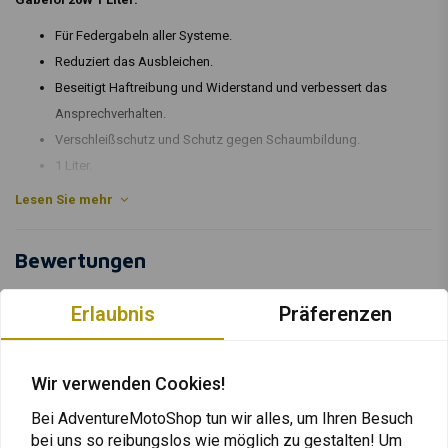
Für Federgabeln aller Systeme.
Reduziert das Ausbleichen.
Beseitigt Haftreibung und Widerstand und verbessert das
Ansprechverhalten.
Verschleißschutz und Schutz gegen Schaumbildung.
1 Liter.
Lesen Sie mehr
Artikelcode: 837104
Bewertungen
0
Erlaubnis
Präferenzen
(0 reviews)
0
0
Wir verwenden Cookies!
0
Bei AdventureMotoShop tun wir alles, um Ihren Besuch
0
bei uns so reibungslos wie möglich zu gestalten! Um
0