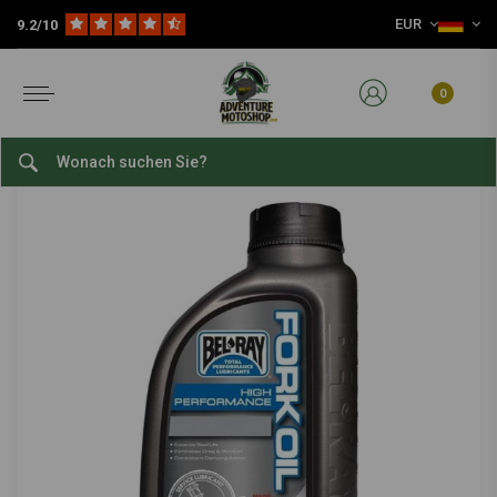
EUR
9.2/10
Home
Verschleißteile
Schmierstoffe & Flüssigkeiten
Vorderradgabel-Öl
BEL-RAY
-
bekijk alles van Bel-Ray
0
Gabelöl 20W | 1 Liter
0/5 (0 reviews)