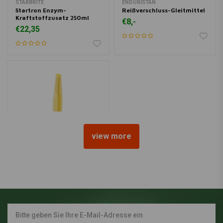
STARBRITE
ENDURISTAN
Startron Enzym-
Reißverschluss-Gleitmittel
Kraftstoffzusatz 250ml
€8,-
€22,35
view more
OVERLAND FUEL
Kraftstoffkanister - Ersatz
| Wähle eine Farbe
€9,95