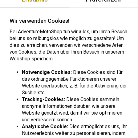
wie es im Flugzeugbau verwendet wird. Sie sind aufklappbar und in
sechs Richtungen verstellbar. Im Falle eines Sturzes kann der Griff
eingeklappt werden, ohne zu brechen. Die Griffe werden bei
Wir verwenden Cookies!
Nichtgebrauch durch einen Klappmechanismus geschützt.
Bei AdventureMotoShop tun wir alles, um Ihren Besuch
Die Länge der Hebel lässt sich über eine Schwalbenschwanzverbindung
bei uns so reibungslos wie möglich zu gestalten! Um
dies zu erreichen, verwenden wir verschiedene Arten
um 35 mm verstellen. Die Eloxierung ist von höchstmöglicher Qualität.
von Cookies, die Daten über Ihren Besuch in unserem
Alle Schraubverbindungen sind DIN-konform und werden vor
Lesen Sie mehr
Webshop speichern
Auslieferung mit dem Drehmomentschlüssel angezogen.
Notwendige Cookies:
Diese Cookies sind für
Die CNC-Hebel werden mit einer deutschen ABE (Allgemeine
Bewertungen
das ordnungsgemäße Funktionieren unserer
Betriebserlaubnis) geliefert und müssen somit nicht eingetragen
Website unerlässlich, z. B. für die Aktivierung der
0
werden.
(0 reviews)
Suchleiste.
Tracking-Cookies:
Diese Cookies sammeln
0
Teilenummer: 01-045-5640-0
anonyme Informationen darüber, wie unsere
0
Website genutzt wird, damit wir sie optimieren
0
und verbessern können.
0
Analytische Cookie:
Dies ermöglicht es uns, Ihr
0
Nutzererlebnis weiter zu personalisieren, indem