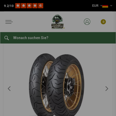
EUR
9.2/10
Home
Verschleißteile
Reifen
Sport-/Straßenreifen
18 Zoll Sport-/Straßenreifen
DUNLOP
-
bekijk alles van Dunlop
0
150/70 | ZR18 Trailmax Meridian
0/5 (0 reviews)