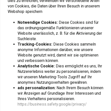
dies zu erreichen, verwenden wir verschiedene Arten
Artikelcode: 04 636388
von Cookies, die Daten über Ihren Besuch in unserem
Fügen Sie Ihre Bewertung hinzu
Webshop speichern
Notwendige Cookies:
Diese Cookies sind für
das ordnungsgemäße Funktionieren unserer
Ähnliche Produkte
Website unerlässlich, z. B. für die Aktivierung der
Suchleiste.
Tracking-Cookies:
Diese Cookies sammeln
anonyme Informationen darüber, wie unsere
Website genutzt wird, damit wir sie optimieren
und verbessern können.
Analytische Cookie:
Dies ermöglicht es uns, Ihr
Nutzererlebnis weiter zu personalisieren, indem
wir unseren Marketing-Tools Zugriff auf Ihr
anonymes Nutzungsverhalten gewähren.
ads personalization:
Nach Ihrem Besuch können
wir Anzeigen auf Grundlage Ihrer Interessen und
MITAS
PIRELLI
Ihres Verhaltens personalisieren.
150/70 | 18 E-09 Dakar
150/70 | R18 Scorpion
https://business.safety.google/privacy/
Trail II
€178,94
€238,59