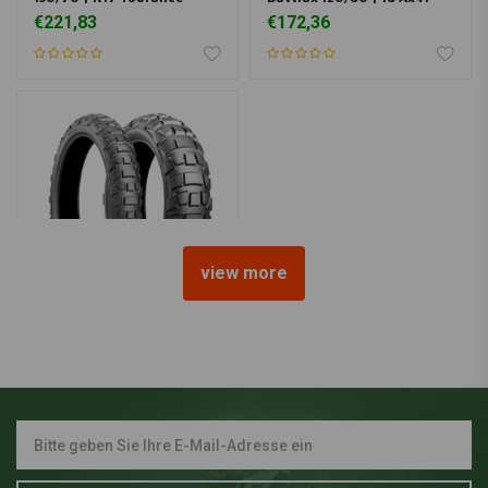
€221,83
€172,36
view more
BRIDGESTONE
Battlax 130/80 | 17 Ax41
€227,20