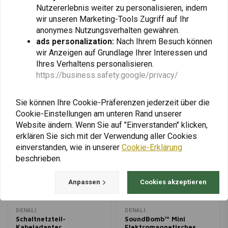
Nutzererlebnis weiter zu personalisieren, indem
KTM 1290 Adventure 21-
wir unseren Marketing-Tools Zugriff auf Ihr
anonymes Nutzungsverhalten gewähren.
Fügen Sie Ihre Bewertung hinzu
ads personalization:
Nach Ihrem Besuch können
wir Anzeigen auf Grundlage Ihrer Interessen und
Ihres Verhaltens personalisieren.
https://business.safety.google/privacy/
Ähnliche Produkte
Sie können Ihre Cookie-Präferenzen jederzeit über die
Cookie-Einstellungen am unteren Rand unserer
Website ändern. Wenn Sie auf "Einverstanden" klicken,
erklären Sie sich mit der Verwendung aller Cookies
einverstanden, wie in unserer
Cookie-Erklärung
beschrieben.
Anpassen
Cookies akzeptieren
DENALI
DENALI
Schaltnetzteil-
SoundBomb™ Mini
Kabeladapter
Elektromagnetisches