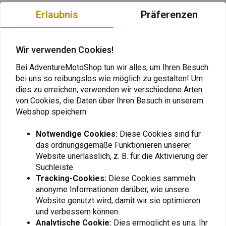
Die
DENALI S4 Center Light Mount
ist eine fahrzeugspezifische
Erlaubnis
Präferenzen
Lichthalterung für Ihr spezielles KTM Modell. Diese Halterung
positioniert einen einzelnen DENALI S4 Driving Light Pod in der
Frontscheinwerfereinheit. Enthält haltbare, pulverbeschichtete
Wir verwenden Cookies!
Stahlhalterungen mit M8-Montagebohrung und alle erforderlichen Teile.
Bei AdventureMotoShop tun wir alles, um Ihren Besuch
bei uns so reibungslos wie möglich zu gestalten! Um
Spezifikationen:
dies zu erreichen, verwenden wir verschiedene Arten
Lesen Sie mehr
Fahrzeugspezifischer S4 Center Driving Light Pod für die
von Cookies, die Daten über Ihren Besuch in unserem
Frontscheinwerferbaugruppe, in der das Zubehör-Radargerät
Webshop speichern
Bewertungen
untergebracht ist.
Notwendige Cookies:
Diese Cookies sind für
Aufbau:
Strapazierfähige, pulverbeschichtete Stahlhalterungen
0
das ordnungsgemäße Funktionieren unserer
(0 reviews)
garantieren Langlebigkeit
Website unerlässlich, z. B. für die Aktivierung der
Enthält:
Suchleiste.
0
Pulverbeschichtete Stahlhalterung
Tracking-Cookies:
Diese Cookies sammeln
0
anonyme Informationen darüber, wie unsere
M8-Montagebohrung
0
Website genutzt wird, damit wir sie optimieren
Alle erforderlichen Befestigungselemente
0
und verbessern können.
0
Kompatibilität:
Analytische Cookie:
Dies ermöglicht es uns, Ihr