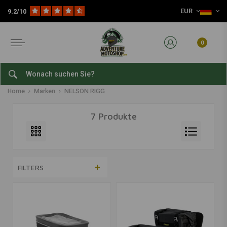
EUR
9.2/10
0
NELSON RIGG
Home
Marken
NELSON RIGG
7 Produkte
FILTERS