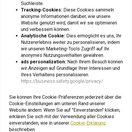
Suchleiste.
Regenanzug
Regenstiefelüberzüge
Schwarz/Schwarz -
(Größe Wählen)
Tracking-Cookies:
Diese Cookies sammeln
€76,46
€44,58
(Größe Wählen)
anonyme Informationen darüber, wie unsere
Website genutzt wird, damit wir sie optimieren
und verbessern können.
Analytische Cookie:
Dies ermöglicht es uns, Ihr
Nutzererlebnis weiter zu personalisieren, indem
wir unseren Marketing-Tools Zugriff auf Ihr
anonymes Nutzungsverhalten gewähren.
ads personalization:
Nach Ihrem Besuch können
wir Anzeigen auf Grundlage Ihrer Interessen und
Ihres Verhaltens personalisieren.
https://business.safety.google/privacy/
Sie können Ihre Cookie-Präferenzen jederzeit über die
NELSON RIGG
Cookie-Einstellungen am unteren Rand unserer
Route1 Journey Highway
Cruiser Magnetischer
Website ändern. Wenn Sie auf "Einverstanden" klicken,
Tankrucksack
erklären Sie sich mit der Verwendung aller Cookies
€141,56
einverstanden, wie in unserer
Cookie-Erklärung
beschrieben.