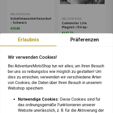
NELSON RIGG
Schaltmanschettenschutz
NELSON RIGG
- Schwarz
Commuter Lite
Magnet-/Strap-
€29,80
Tankrucksack – 5,8
€147,72
Liter
Erlaubnis
Präferenzen
Wir verwenden Cookies!
Bei AdventureMotoShop tun wir alles, um Ihren Besuch
bei uns so reibungslos wie möglich zu gestalten! Um
dies zu erreichen, verwenden wir verschiedene Arten
von Cookies, die Daten über Ihren Besuch in unserem
Webshop speichern
Notwendige Cookies:
Diese Cookies sind für
das ordnungsgemäße Funktionieren unserer
NELSON RIGG
NELSON RIGG
Website unerlässlich, z. B. für die Aktivierung der
Weather Pro
Wasserdichte