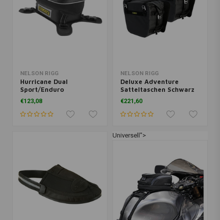
NELSON RIGG
NELSON RIGG
Hurricane Dual
Deluxe Adventure
Sport/Enduro
Satteltaschen Schwarz
Tankrucksack-
€123,08
€221,60
Wasserdicht
Universell">