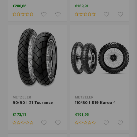
€200,86
€189,91
METZELER
METZELER
90/90 | 21 Tourance
110/80 | R19 Karoo 4
€173,11
€191,95