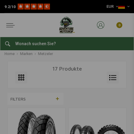
EUR
9.2/10
0
Metzeler
Home
Marken
Metzeler
17 Produkte
FILTERS