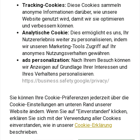
Tracking-Cookies:
Diese Cookies sammeln
anonyme Informationen darüber, wie unsere
Website genutzt wird, damit wir sie optimieren
und verbessern können.
Analytische Cookie:
Dies ermöglicht es uns, Ihr
Nutzererlebnis weiter zu personalisieren, indem
METZELER
METZELER
wir unseren Marketing-Tools Zugriff auf Ihr
110/80 | 19 Tourance
90/90 | 21 Tournee
anonymes Nutzungsverhalten gewähren.
€159,03
€149,06
ads personalization:
Nach Ihrem Besuch können
wir Anzeigen auf Grundlage Ihrer Interessen und
Ihres Verhaltens personalisieren.
https://business.safety.google/privacy/
Sie können Ihre Cookie-Präferenzen jederzeit über die
Cookie-Einstellungen am unteren Rand unserer
Website ändern. Wenn Sie auf "Einverstanden" klicken,
erklären Sie sich mit der Verwendung aller Cookies
einverstanden, wie in unserer
Cookie-Erklärung
beschrieben.