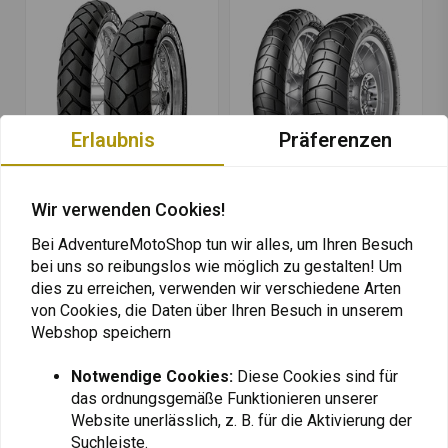
Erlaubnis
Präferenzen
Wir verwenden Cookies!
METZELER
METZELER
150/70 R17 Tourance
110/70 | 17 Karoo Street
Bei AdventureMotoShop tun wir alles, um Ihren Besuch
bei uns so reibungslos wie möglich zu gestalten! Um
€195,93
€191,70
dies zu erreichen, verwenden wir verschiedene Arten
von Cookies, die Daten über Ihren Besuch in unserem
Webshop speichern
Notwendige Cookies:
Diese Cookies sind für
das ordnungsgemäße Funktionieren unserer
Website unerlässlich, z. B. für die Aktivierung der
Suchleiste.