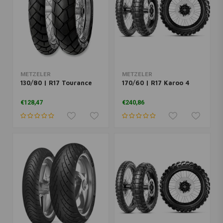
METZELER
METZELER
130/80 | R17 Tourance
170/60 | R17 Karoo 4
€128,47
€240,86