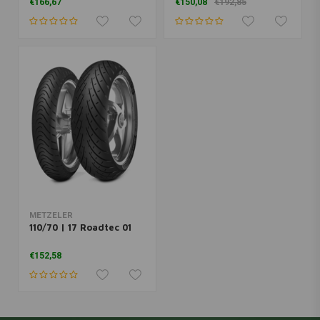
€166,67
€150,08
€192,85
METZELER
110/70 | 17 Roadtec 01
€152,58