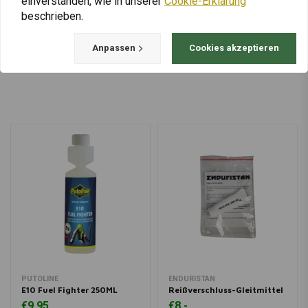
einverstanden, wie in unserer
Cookie-Erklärung
beschrieben.
Anpassen
Cookies akzeptieren
Mehr laden
PUTOLINE
ENDURISTAN
E10 Fuel Fighter 250ML
Reißverschluss-Gleitmittel
€9,95
€8,-