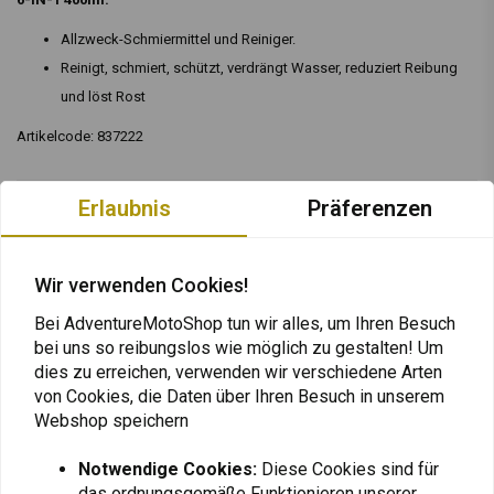
Allzweck-Schmiermittel und Reiniger.
Reinigt, schmiert, schützt, verdrängt Wasser, reduziert Reibung
und löst Rost
Artikelcode: 837222
Erlaubnis
Präferenzen
Bewertungen
0
(0 reviews)
Wir verwenden Cookies!
0
Bei AdventureMotoShop tun wir alles, um Ihren Besuch
0
bei uns so reibungslos wie möglich zu gestalten! Um
0
dies zu erreichen, verwenden wir verschiedene Arten
0
von Cookies, die Daten über Ihren Besuch in unserem
0
Webshop speichern
Notwendige Cookies:
Diese Cookies sind für
das ordnungsgemäße Funktionieren unserer