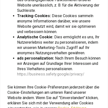
Fügen Sie Ihre Bewertung hinzu
Website unerlässlich, z. B. für die Aktivierung der
Suchleiste.
Tracking-Cookies:
Diese Cookies sammeln
anonyme Informationen darüber, wie unsere
Ähnliche Produkte
Website genutzt wird, damit wir sie optimieren
und verbessern können.
Analytische Cookie:
Dies ermöglicht es uns, Ihr
Nutzererlebnis weiter zu personalisieren, indem
wir unseren Marketing-Tools Zugriff auf Ihr
anonymes Nutzungsverhalten gewähren.
ads personalization:
Nach Ihrem Besuch können
wir Anzeigen auf Grundlage Ihrer Interessen und
Ihres Verhaltens personalisieren.
https://business.safety.google/privacy/
Sie können Ihre Cookie-Präferenzen jederzeit über die
BENSON
NUVER
Cookie-Einstellungen am unteren Rand unserer
Schaumwein 2L
Copper Grease | An Anti-
Seize & Multi-Grease
Website ändern. Wenn Sie auf "Einverstanden" klicken,
€9,95
Solution
€3,61
erklären Sie sich mit der Verwendung aller Cookies
€5,95