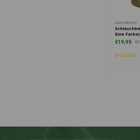
AMPHIBIOUS
Zum Ware
Schlauchbe
Eine Farbe)
€19,95
€5