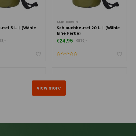
AMPHIBIOUS
nkorb hinzufügen
Zum Warenkorb hinzufügen
utel 5 L | (Wähle
Schlauchbeutel 20 L | (Wähle
Eine Farbe)
€24,95
18,-
€519,-
view more