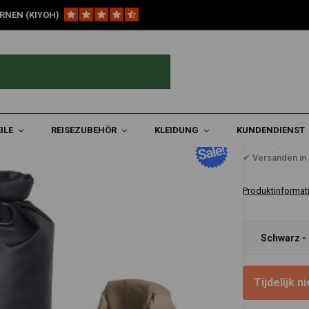
RNEN (KIYOH)
Tube Light Evo Tasche 3 L | (Wähle Eine Farbe)
arbe)
ILE
REISEZUBEHÖR
KLEIDUNG
KUNDENDIENST
€64,95
✔ Versanden in 
Produktinformat
Schwarz -
Tijdelijk 