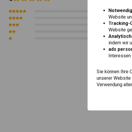
Artikelcode: TS-6003-01, TS-6003-06, TS-6003-12
Notwendig
0
Website une
0
Tracking-
0
Website gen
0
Analytisch
0
indem wir 
ads person
Interessen 
Sie können Ihre 
unserer Website ä
Verwendung aller