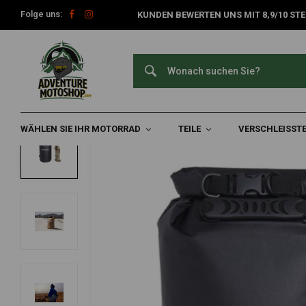
Folge uns:
KUNDEN BEWERTEN UNS MIT 8,9/10 STE
Home
Reisezubehör
Motorradgepäck
Andere Taschen
AMPHIBIOUS
Tube Light Evo Tasche 3 L | (Wähle Eine F
0/5 (0 reviews)
WÄHLEN SIE IHR MOTORRAD
TEILE
VERSCHLEISSTE