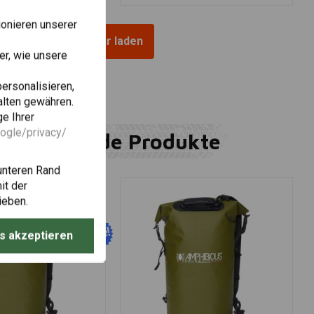
onieren unserer
Mehr laden
r, wie unsere
personalisieren,
alten gewähren.
e Ihrer
oogle/privacy/
Ergänzende Produkte
unteren Rand
it der
ieben.
s akzeptieren