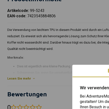
Artikelcode:
99-5243
EAN-code:
7423545884806
Die Verwendung von leichtem TPU in diesem Produkt wird durch ein Luft
reduziert. Es erweist sich als hervorragende Lösung zum Schutz Ihrer K
Koffer nicht wasserdicht sind. Darüber hinaus trägt es dazu bei, die Inte
Qualität nicht beeinträchtigt wird.
Merkmale:
Dies ist eigentlich eine kleine Packung.
Schwimmen Sie, wenn Sie versehentlich ins Wasser fallen.
Lesen Sie mehr
Schnellverschlusssystem: Top für bis zu 3 Liter.
PVC-Tragegriff oben zum einfachen Transport von 3 Litern.
Wir verwenden
Der wendbare Schultergurt kann bis zu 60 Pfund tragen und entwe
Bewertungen
Bei AdventureMot
600D TPU HD-Material sorgt für einen strapazierfähigen Boden.
gestalten! Um di
0
Ihren Besuch in
Download Handbuch
(0 reviews)