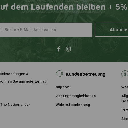
uf dem Laufenden bleiben + 5%
AMPHIBIOUS
Zum Ware
Schlauchbe
Eine Farbe)
€44,95
Abonnie
€5
Kundenbetreuung
, Rücksendungen &
önnen Sie uns jederzeit auf
Support
Wer
Zahlungsmöglichkeiten
All
Ges
The Netherlands)
Widerrufsbelehrung
Pri
Sit