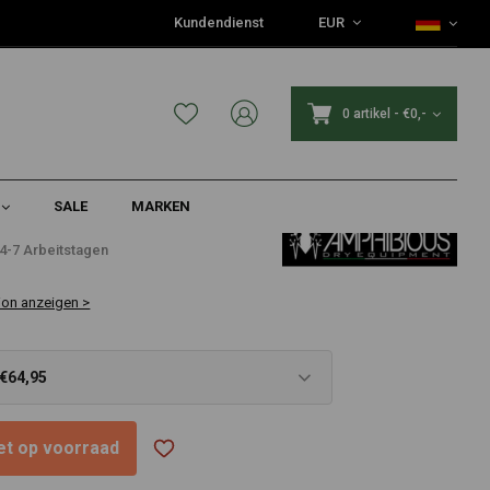
Kundendienst
EUR
0 artikel
-
€0,-
SALE
MARKEN
€413,-
4-7 Arbeitstagen
ion anzeigen >
 €64,95
niet op voorraad