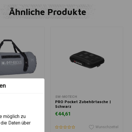
Ähnliche Produkte
en
View more
In den Warenkorb legen
SW-MOTECH
ck 160 L | (Wähle
PRO Pocket Zubehörtasche |
Schwarz
€44,61
€515,00
e möglich zu
 die Daten über
Wunschzettel
Wunschzettel