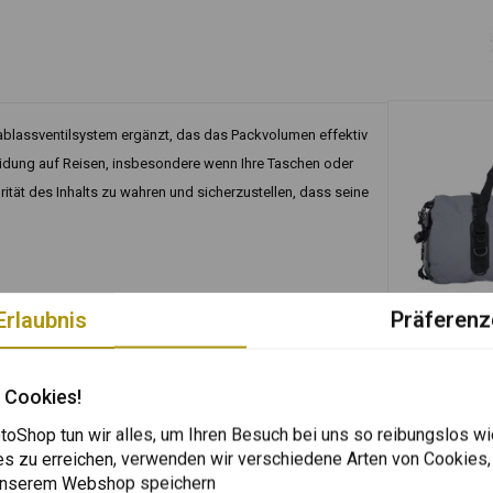
ablassventilsystem ergänzt, das das Packvolumen effektiv
leidung auf Reisen, insbesondere wenn Ihre Taschen oder
grität des Inhalts zu wahren und sicherzustellen, dass seine
Erlaubnis
Präferenz
AMPHIBIOUS
Cargo Seesa
 Cookies!
Eine Farbe)
der auf der rechten oder linken Seite getragen werden.
€124,94
oShop tun wir alles, um Ihren Besuch bei uns so reibungslos wi
es zu erreichen, verwenden wir verschiedene Arten von Cookies,
 unserem Webshop speichern