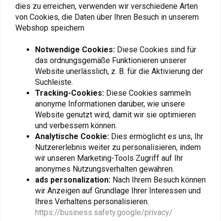
dies zu erreichen, verwenden wir verschiedene Arten
Design/Konfiguration
2-in-1-System
von Cookies, die Daten über Ihren Besuch in unserem
Überprüfen Sie unten, ob dieser Header zu Ihrem Fahrrad passt:
Webshop speichern
Fügen Sie Ihre Bewertung hinzu
Modell
Jahr
Land
Motor
Information
Notwendige Cookies:
Diese Cookies sind für
Dieses Produkt erfüllt
100 KW
das ordnungsgemäße Funktionieren unserer
R 1250 GS
nicht die
Website unerlässlich, z. B. für die Aktivierung der
(136 PS);
Ähnliche Produkte
BMW
ABS
2019
ALLE
Emissionsvorschriften
Suchleiste.
79 KW
Abenteuer
für den Straßen- oder
Tracking-Cookies:
Diese Cookies sammeln
(107 PS)
Autobahngebrauch.
anonyme Informationen darüber, wie unsere
Website genutzt wird, damit wir sie optimieren
Dieses Produkt erfüllt
100 KW
und verbessern können.
R 1250 GS
nicht die
(136 PS);
Analytische Cookie:
Dies ermöglicht es uns, Ihr
BMW
ABS
2020
ALLE
Emissionsvorschriften
Nutzererlebnis weiter zu personalisieren, indem
79 KW
Abenteuer
für den Straßen- oder
wir unseren Marketing-Tools Zugriff auf Ihr
(107 PS)
Autobahngebrauch.
anonymes Nutzungsverhalten gewähren.
ads personalization:
Nach Ihrem Besuch können
Dieses Produkt erfüllt
100 KW
wir Anzeigen auf Grundlage Ihrer Interessen und
R 1250 GS
nicht die
(136 PS);
Ihres Verhaltens personalisieren.
KEDO
KEDO
BMW
ABS
2021
ALLE
Emissionsvorschriften
https://business.safety.google/privacy/
Krümmerdichtung OEM
Dichtung Krümmer
79 KW
Abenteuer
für den Straßen- oder
Schalldämpfer OEM