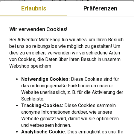
Lenkererhöhungen können Sie die Gesamthöhe Ihres Lenkers durch
Erlaubnis
Präferenzen
Drehen des Lenkers leicht erhöhen.
Warnung
: Sie können es nicht leicht anheben, da die
Wir verwenden Cookies!
Windschutzscheibe im Weg ist.
Bei AdventureMotoShop tun wir alles, um Ihren Besuch
bei uns so reibungslos wie möglich zu gestalten! Um
- CNC-gefrästes Aluminium mit schwarzem Kunststoff-Finish
dies zu erreichen, verwenden wir verschiedene Arten
Lesen Sie mehr
- Abstand zwischen den Löchern: 38,9
von Cookies, die Daten über Ihren Besuch in unserem
- 30 mm Anstieg
Webshop speichern
Bewertungen
- Schrauben sind im Lieferumfang enthalten.
Notwendige Cookies:
Diese Cookies sind für
Download Handbuch
0
das ordnungsgemäße Funktionieren unserer
(0 reviews)
Website unerlässlich, z. B. für die Aktivierung der
Touratech-Artikelnummer: 01-040-0274-0
Suchleiste.
0
Tracking-Cookies:
Diese Cookies sammeln
0
anonyme Informationen darüber, wie unsere
0
Website genutzt wird, damit wir sie optimieren
0
und verbessern können.
0
Analytische Cookie:
Dies ermöglicht es uns, Ihr