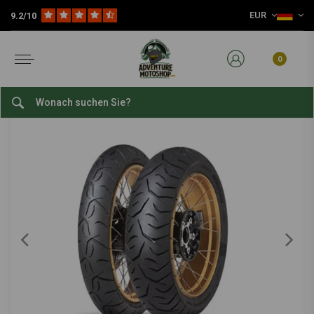
EUR
9.2/10
Home
Verschleißteile
Reifen
Sport-/Straßenreifen
17 Zoll Sport-/Straßenreifen
DUNLOP
-
bekijk alles van Dunlop
0
170/60 | ZR17 Trailmax Meridian
0/5 (0 reviews)