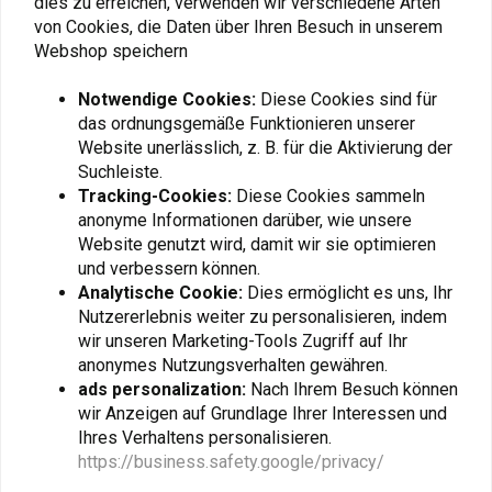
dies zu erreichen, verwenden wir verschiedene Arten
Artikelcode: 04 636389
von Cookies, die Daten über Ihren Besuch in unserem
Fügen Sie Ihre Bewertung hinzu
Webshop speichern
Notwendige Cookies:
Diese Cookies sind für
das ordnungsgemäße Funktionieren unserer
Ähnliche Produkte
Website unerlässlich, z. B. für die Aktivierung der
Suchleiste.
Tracking-Cookies:
Diese Cookies sammeln
anonyme Informationen darüber, wie unsere
Website genutzt wird, damit wir sie optimieren
und verbessern können.
Analytische Cookie:
Dies ermöglicht es uns, Ihr
Nutzererlebnis weiter zu personalisieren, indem
wir unseren Marketing-Tools Zugriff auf Ihr
anonymes Nutzungsverhalten gewähren.
ads personalization:
Nach Ihrem Besuch können
wir Anzeigen auf Grundlage Ihrer Interessen und
CONTINENTAL
CONTINENTAL
Ihres Verhaltens personalisieren.
180/55 | ZR17 Roadattack
150/70 | ZR17 Roadattack
https://business.safety.google/privacy/
3
3