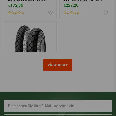
€172,36
€227,20
view more
METZELER
130/80 | R17 Tourance
€128,47