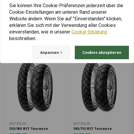
Sie können Ihre Cookie-Präferenzen jederzeit über die
Cookie-Einstellungen am unteren Rand unserer
Website ändern. Wenn Sie auf "Einverstanden" klicken,
erklären Sie sich mit der Verwendung aller Cookies
Mehr laden
einverstanden, wie in unserer
Cookie-Erklärung
beschrieben.
Anpassen
Cookies akzeptieren
METZELER
METZELER
130/80 R17 Tourance
150/70 R17 Tourance