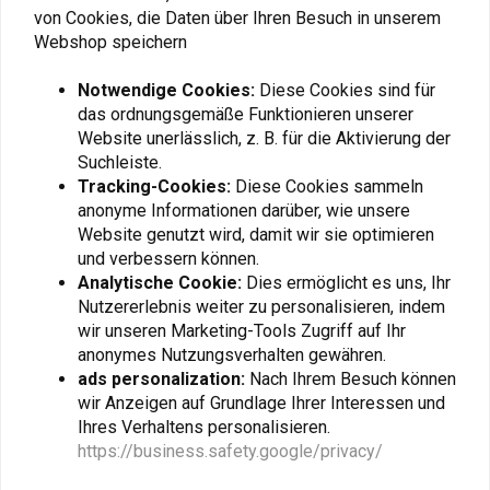
von Cookies, die Daten über Ihren Besuch in unserem
Webshop speichern
Fügen Sie Ihre Bewertung hinzu
Notwendige Cookies:
Diese Cookies sind für
das ordnungsgemäße Funktionieren unserer
Website unerlässlich, z. B. für die Aktivierung der
Ähnliche Produkte
Suchleiste.
Tracking-Cookies:
Diese Cookies sammeln
anonyme Informationen darüber, wie unsere
Website genutzt wird, damit wir sie optimieren
und verbessern können.
Analytische Cookie:
Dies ermöglicht es uns, Ihr
Nutzererlebnis weiter zu personalisieren, indem
wir unseren Marketing-Tools Zugriff auf Ihr
anonymes Nutzungsverhalten gewähren.
ads personalization:
Nach Ihrem Besuch können
wir Anzeigen auf Grundlage Ihrer Interessen und
Ihres Verhaltens personalisieren.
DUNLOP
MICHELIN
120/90 | 18 Trailmax
120/80 -18 Anakee Wild
https://business.safety.google/privacy/
€203,64
€154,94
€179,69