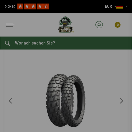
EUR
9.2/10
Home
Verschleißteile
Reifen
Adventure / Offroad Reifen
18 Zoll Adventure / Offroad Reifen
MICHELIN
-
bekijk alles van Michelin
0
130/80 -18 Anakee Wild
0/5 (0 reviews)