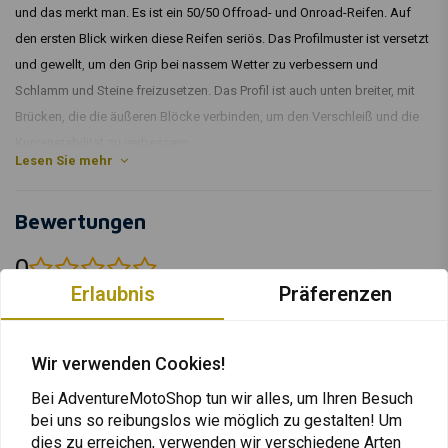
und das merkt man. Es ist ein 50/50 Offroad- und Onroad-Reifen. Auf
den ersten Blick wirken diese Reifen seriös. Das Profilmuster ist versetzt
und gewellt, um den Grip bei nassem Wetter zu verbessern und
Schlamm und Steine freizusetzen. Das Profil ist auch unten breiter, mit
Brücken, die die äußeren Blöcke verbinden, um den Verschleiß und die
Kurvenstabilität zu verbessern.
Lesen Sie mehr
Artikelcode: 07 821657
Bewertungen
0
(0 reviews)
Erlaubnis
Präferenzen
0
0
0
Wir verwenden Cookies!
0
Bei AdventureMotoShop tun wir alles, um Ihren Besuch
0
bei uns so reibungslos wie möglich zu gestalten! Um
dies zu erreichen, verwenden wir verschiedene Arten