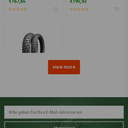
€167,65
€195,93
view more
MICHELIN
150/70 R17 Anakee Wild
€212,96
Abonnieren