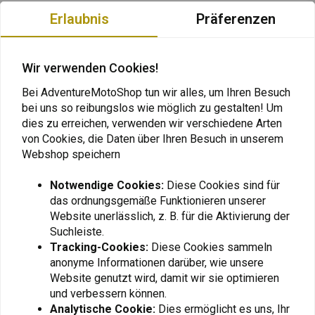
Das DENALI TriOptic™ Lens Kit
verbessert die Sicht bei Nebel und
Erlaubnis
Präferenzen
Regen. Es enthält bernsteinfarbene und selektiv gelbe Linsen, um
Blendung zu reduzieren und die Sichtbarkeit bei Tag zu verbessern,
Wir verwenden Cookies!
sowie mehrere Linsenoptionen (Spot, Hybrid oder Spot-Hybrid) für eine
maximale Ausleuchtung im Nah- und Fernbereich.
Bei AdventureMotoShop tun wir alles, um Ihren Besuch
bei uns so reibungslos wie möglich zu gestalten! Um
Merkmale:
dies zu erreichen, verwenden wir verschiedene Arten
Lesen Sie mehr
Entwickelt für maximale Sichtbarkeit bei Nebel und Regen
von Cookies, die Daten über Ihren Besuch in unserem
Webshop speichern
Gelbe Option passt zu OEM-Blinkern
Bewertungen
Spezifikationen:
Notwendige Cookies:
Diese Cookies sind für
0
das ordnungsgemäße Funktionieren unserer
Bernsteinfarbene und selektiv gelbe Linsen blockieren blaue
(0 reviews)
Website unerlässlich, z. B. für die Aktivierung der
Lichtfrequenzen für verbesserte Klarheit
Suchleiste.
0
Selektives Gelb verbessert die Sichtbarkeit bei Tag für den
Tracking-Cookies:
Diese Cookies sammeln
0
Gegenverkehr
anonyme Informationen darüber, wie unsere
0
Website genutzt wird, damit wir sie optimieren
Enthält:
2 Spot-Linsen + 2 True-Hybrid™-Linsen
0
und verbessern können.
Konfigurationen:
0
Analytische Cookie:
Dies ermöglicht es uns, Ihr
2 Spot-Linsen für maximalen Abstand