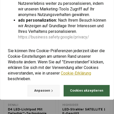
Nutzererlebnis weiter zu personalisieren, indem
2 Hybrid-Linsen für ausgewogenen 50/50-Strahl
wir unseren Marketing-Tools Zugriff auf Ihr
1 Spot + 1 Hybrid für Spot-Hybrid-Setup (Fern- und
anonymes Nutzungsverhalten gewähren.
Fügen Sie Ihre Bewertung hinzu
Nahbereich)
ads personalization:
Nach Ihrem Besuch können
wir Anzeigen auf Grundlage Ihrer Interessen und
Ihres Verhaltens personalisieren.
https://business.safety.google/privacy/
Ähnliche Produkte
Sie können Ihre Cookie-Präferenzen jederzeit über die
Cookie-Einstellungen am unteren Rand unserer
Website ändern. Wenn Sie auf "Einverstanden" klicken,
erklären Sie sich mit der Verwendung aller Cookies
einverstanden, wie in unserer
Cookie-Erklärung
beschrieben.
Anpassen
Cookies akzeptieren
DENALI
HIGHSIDER
D4 LED-Lichtpod Mit
LED-Strahler SATELLITE |
Datadim™-Technologie
E-Geprüft