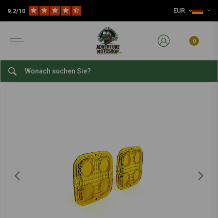
EUR
9.2/10
Home
Teile
Motorradbeleuchtung
Scheinwerfer Spots
TriOptic™ Linsen-Kit Für D4-LED-Leuchten | Linsenfarbe Wählen
DENALI
-
bekijk alles van Denali
0
TriOptic™ Linsen-Kit Für D4-LED-Leuchten |
Linsenfarbe Wählen
0/5 (0 reviews)