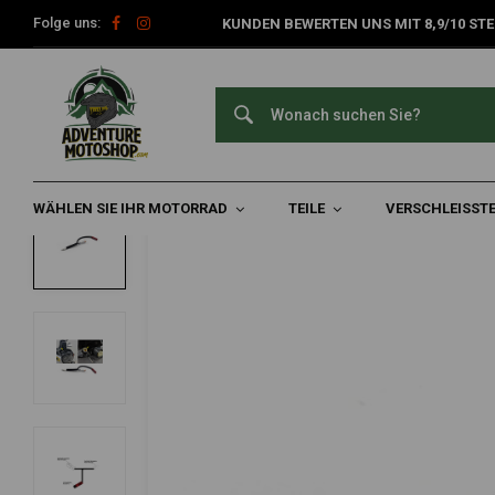
Folge uns:
KUNDEN BEWERTEN UNS MIT 8,9/10 STE
Home
Teile
Motorradbeleuchtung
Montage & Zubehör
DENALI
Schaltbarer Stromkabeladapter | Ducati 
0/5 (0 reviews)
WÄHLEN SIE IHR MOTORRAD
TEILE
VERSCHLEISSTE