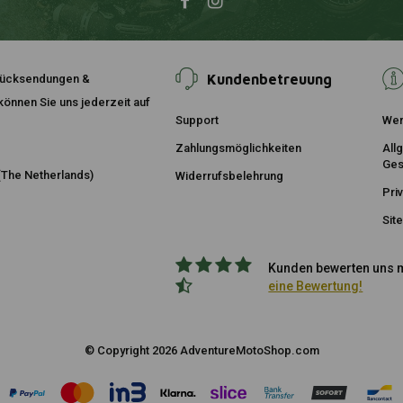
Kundenbetreuung
, Rücksendungen &
önnen Sie uns jederzeit auf
Support
Wer
Zahlungsmöglichkeiten
All
Ges
The Netherlands)
Widerrufsbelehrung
Pri
Sit
Kunden bewerten uns m
eine Bewertung!
© Copyright 2026 AdventureMotoShop.com