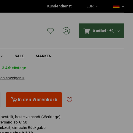
Kundendienst
EUR
0 artikel
-
€0,-
SALE
MARKEN
1-3 Arbeitstage
ion anzeigen >
In den Warenkorb
 bestellt, heute versandt (Werktage)
Versand ab €150
nkzeit, einfache Rückgabe
n uns eine 9.2/10