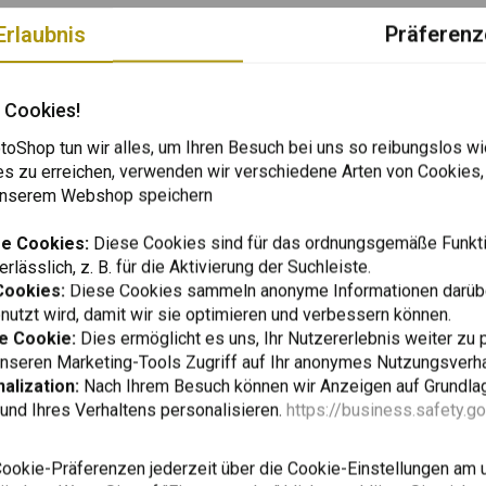
Erlaubnis
Präferenz
 Cookies!
oShop tun wir alles, um Ihren Besuch bei uns so reibungslos wi
es zu erreichen, verwenden wir verschiedene Arten von Cookies,
ugang zum Ducati DesertX-Schaltnetzteil über den 2-poligen
 unserem Webshop speichern
ENALI-Leuchten, Rückfahrscheinwerfer oder anderes Zubehör,
e Cookies:
Diese Cookies sind für das ordnungsgemäße Funkti
rlässlich, z. B. für die Aktivierung der Suchleiste.
Cookies:
Diese Cookies sammeln anonyme Informationen darübe
ehör an der Ducati DesertX
utzt wird, damit wir sie optimieren und verbessern können.
 unter der Windschutzscheibe in der Nähe des
e Cookie:
Dies ermöglicht es uns, Ihr Nutzererlebnis weiter zu 
In den
DENALI
unseren Marketing-Tools Zugriff auf Ihr anonymes Nutzungsverh
SoundBomb™
alization:
Nach Ihrem Besuch können wir Anzeigen auf Grundlag
-Zubehörstromkreis zu schaffen
Elektromag
und Ihres Verhaltens personalisieren.
https://business.safety.g
Tieftonhorn
schaltet wird
€45,94
fahrscheinwerfern oder anderem geschalteten Zubehör
Cookie-Präferenzen jederzeit über die Cookie-Einstellungen am 