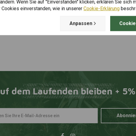
Fügen Sie Ihre Bewertung hinzu
ndern. Wenn Sie auf "Einverstanden" klicken, erklären Sie sich m
 Cookies einverstanden, wie in unserer
Cookie-Erklärung
beschr
Anpassen
Cookie
uf dem Laufenden bleiben + 5%
Abonnie