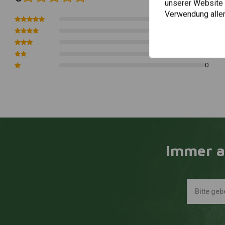
Kompatibilität:
Ducati DesertX
unserer Website ä
Verwendung aller
0
0
0
0
0
Immer a