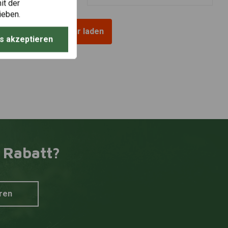
it der
ieben.
Mehr laden
s akzeptieren
 Rabatt?
ren