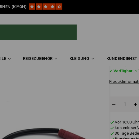
RNEN (KIYOH)
Schaltbarer Stromkabeladapter | Ducati Desertx
Desertx
ILE
REISEZUBEHÖR
KLEIDUNG
KUNDENDIENST
€11,07
✔ Verfügbar in 
Produktinformat
Vor 16:00 Uhr
kostenloser 
30 Tage Bede
Kunden gebe