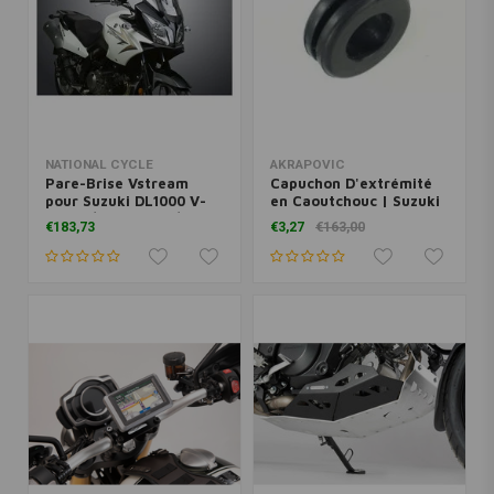
NATIONAL CYCLE
AKRAPOVIC
Pare-Brise Vstream
Capuchon D'extrémité
pour Suzuki DL1000 V-
en Caoutchouc | Suzuki
Strom/Adventure/DL650
DL1000 ('13-'19)
€183,73
€3,27
€163,00
V-Strom | Clair