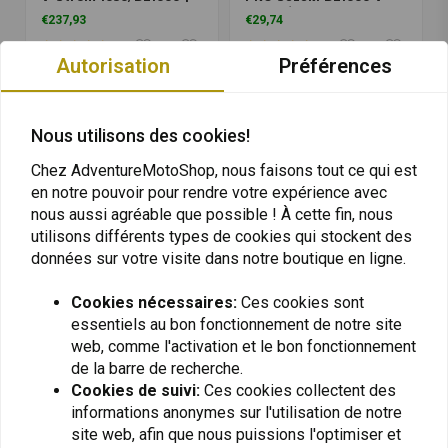
Le Noir
Strom/DL650 V-
€237,93
€29,74
Strom/GSX 1300 R/GS
500 F/GSF 1200 //GS 500
E/XF 650S/Yamaha XJR
Autorisation
Préférences
1300/XJ 900 S/YZF-R6
600/TDM 850/TRX
850/FZR 1000 | Le Noir
Nous utilisons des cookies!
Chez AdventureMotoShop, nous faisons tout ce qui est
en notre pouvoir pour rendre votre expérience avec
nous aussi agréable que possible ! À cette fin, nous
utilisons différents types de cookies qui stockent des
données sur votre visite dans notre boutique en ligne.
Cookies nécessaires:
Ces cookies sont
SW-MOTECH
SW-MOTECH
essentiels au bon fonctionnement de notre site
Anneau de Réservoir
Protection Moteur
web, comme l'activation et le bon fonctionnement
PRO Suzuki DL1000 V-
Suzuki DL1000 V-Strom
Strom/DL 1050 /XT | Le
de la barre de recherche.
('02-'07) | Le Noir
€29,74
€208,19
Noir
Cookies de suivi:
Ces cookies collectent des
informations anonymes sur l'utilisation de notre
site web, afin que nous puissions l'optimiser et