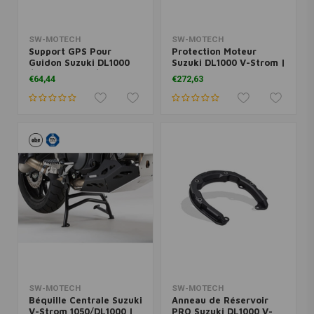
SW-MOTECH
SW-MOTECH
Support GPS Pour
Protection Moteur
Guidon Suzuki DL1000
Suzuki DL1000 V-Strom |
/V-Strom 1050/Honda
Noir Argent
€64,44
€272,63
CB 1100 EX | Le Noir
SW-MOTECH
SW-MOTECH
Béquille Centrale Suzuki
Anneau de Réservoir
V-Strom 1050/DL1000 |
PRO Suzuki DL1000 V-