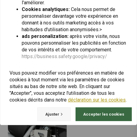
l'améliorer.
Cookies analytiques:
Cela nous permet de
personnaliser davantage votre expérience en
donnant à nos outils marketing accès à vos
habitudes d'utilisation anonymisées.>
ads personalization:
après votre visite, nous
pouvons personnaliser les publicités en fonction
de vos intérêts et de votre comportement.
https://business.safety.google/privacy/
SW-MOTECH
K&N
Vous pouvez modifier vos préférences en matière de
Anneau de Réservoir
Filtre à Air de Rechange
ION Suzuki DL1000 V-
| Suzuki DL1000 V-
cookies à tout moment via les paramètres de cookies
Strom ('02-'12)/DL 650
Strom/Aventure/DL650
situés au bas de notre site web. En cliquant sur
€14,88
€79,06
('04-'11) | Le Noir
V-Strom/ABS/DL650A V-
"Accepter", vous acceptez l'utilisation de tous les
Strom/ABS/Aventure/XT/XT
ABS/Aventure/Touring/DL650
cookies décrits dans notre
déclaration sur les cookies
.
V-Strom XT ABS
Ajuster
Accepter les cookies