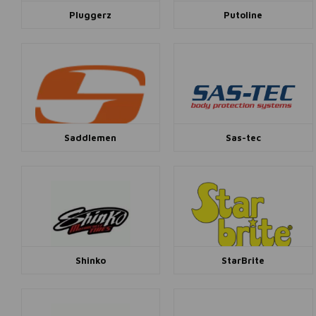
Pluggerz
Putoline
Saddlemen
Sas-tec
Shinko
StarBrite