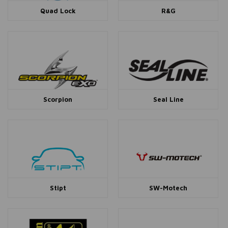
Quad Lock
R&G
Scorpion
Seal Line
Stipt
SW-Motech