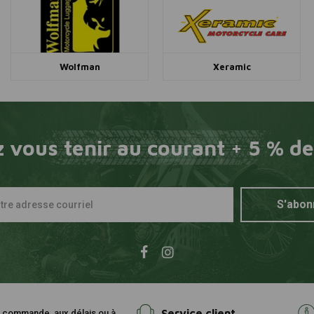
Wolfman
Xeramic
 vous tenir au courant + 5 % de
S'abon
Service client
e commande, aux délais ou à