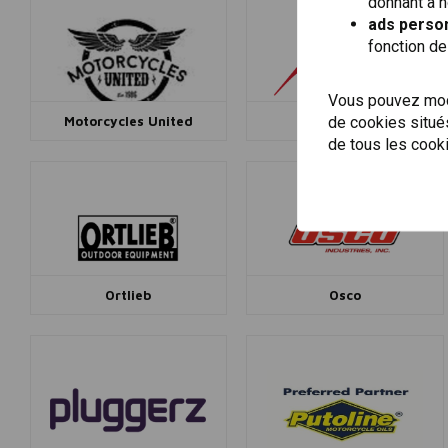
donnant à n
ads person
fonction de
Vous pouvez modi
de cookies situés
Motorcycles United
MSR
de tous les cook
Ortlieb
Osco