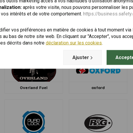
os outils marketing accès à vos habitudes d'utilisation anonymi
alization:
après votre visite, nous pouvons personnaliser les pu
 vos intérêts et de votre comportement.
https://business.safety
fier vos préférences en matière de cookies à tout moment via
 au bas de notre site web. En cliquant sur "Accepter", vous accept
National Cycle
NELSON RIGG
ies décrits dans notre
déclaration sur les cookies
.
Ajuster
Accepte
Overland Fuel
oxford