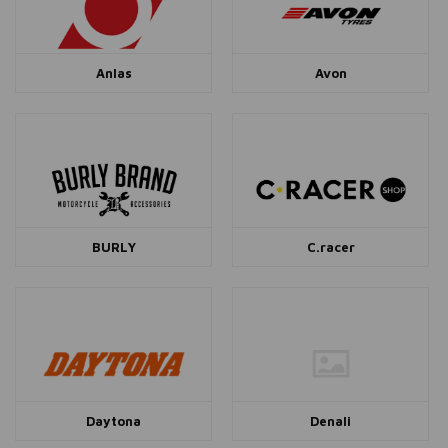
Anlas
Avon
BURLY
C.racer
Daytona
Denali