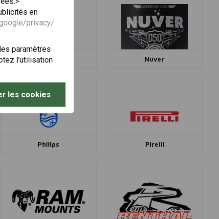
sées.>
blicités en
.google/privacy/
 les paramètres
ez l'utilisation
NGK
Nuver
r les cookies
Philips
Pirelli