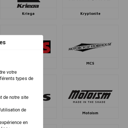
Kriega
Kryptonite
es
MASS
MCS
dre votre
fférents types de
 de notre site
utilisation de
Mitas
Motoism
 expérience en