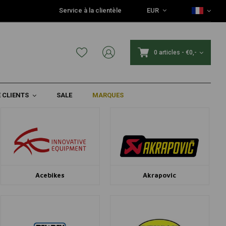
Service à la clientèle
EUR
0 articles
-
€0,-
 CLIENTS
SALE
MARQUES
Acebikes
Akrapovic